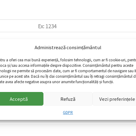
Administrează consimțământul
tru a oferi cea mai bună experiență, folosim tehnologii, cum ar fi cookie-uri, pent
toca și/sau accesa informațiile despre dispozitive. Consimțământul pentru aceste
nologii ne permite să procesăm date, cum ar fi comportamentul de navigare sau I
 unice pe acest site. Dacă nu îți dai consimțământul sau îți retragi consimțământul d
te avea afecte negative asupra unor anumite funcționalități și funcții.
Acceptă
Refuză
Vezi preferințele
GDPR