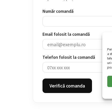
Număr comandă
Email folosit la comandă
Pen
a s
Telefon folosit la comandă
teh
uri
poa
Verifică comanda