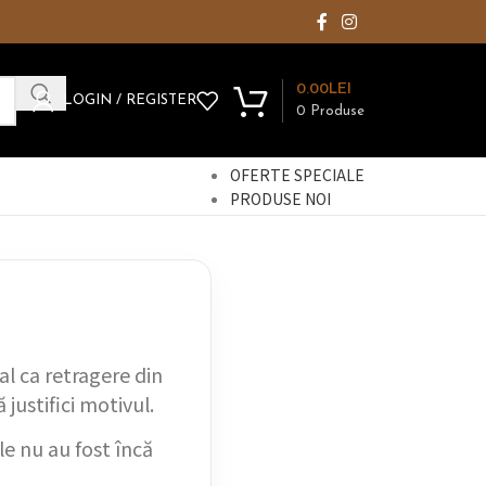
0.00
LEI
LOGIN / REGISTER
0
Produse
OFERTE SPECIALE
PRODUSE NOI
l ca retragere din
 justifici motivul.
e nu au fost încă