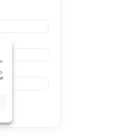
ru
D-
at