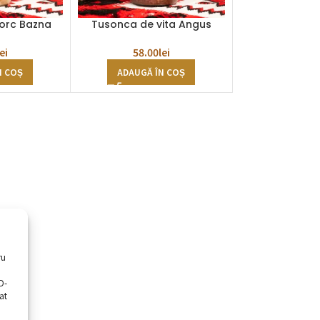
orc Bazna
Tusonca de vita Angus
lei
58.00
lei
N COȘ
ADAUGĂ ÎN COȘ
ru
D-
at