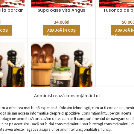
s la borcan
Supa oase vita Angus
Tusonca de p
i
34.00
lei
50.00
 COȘ
ADAUGĂ ÎN COȘ
ADAUGĂ Î
Administrează consimțământul
rc Bazna
Tochitura la borcan
tru a oferi cea mai bună experiență, folosim tehnologii, cum ar fi cookie-uri, pent
toca și/sau accesa informațiile despre dispozitive. Consimțământul pentru aceste
i
nologii ne permite să procesăm date, cum ar fi comportamentul de navigare sau I
53.00
lei
 unice pe acest site. Dacă nu îți dai consimțământul sau îți retragi consimțământul d
 COȘ
te avea afecte negative asupra unor anumite funcționalități și funcții.
ADAUGĂ ÎN COȘ