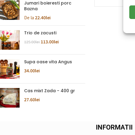
Jumari boieresti porc
Bazna
De la
22.40
lei
Trio de zacusti
113.00
lei
125.00
lei
Supa oase vita Angus
34.00
lei
Cas mixt Zada - 400 gr
27.60
lei
INFORMATII