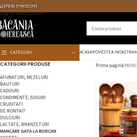
ELEFON:
Skip to navigation
0749202245
Skip to main content
ACASA
POVESTEA NOASTRA
CATEGORII
CATEGORII PRODUSE
Prima pagină
MANC
AFUMATURI, MEZELURI
BAUTURI
CADOURI
CONDIMENTE, SOSURI
CRUDITATI
DE RONTAIT
DULCIURI
LACTATE, BRANZETURI
MANCARE GATA LA BORCAN