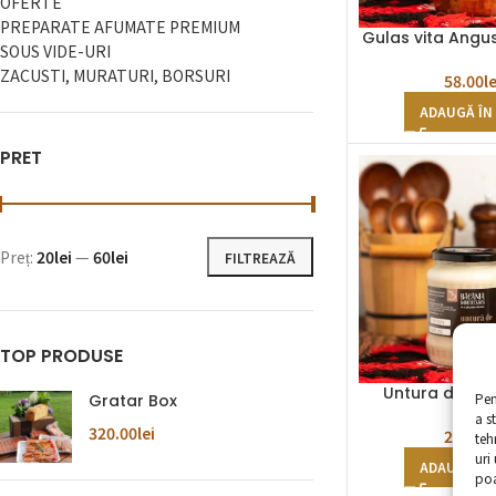
OFERTE
PREPARATE AFUMATE PREMIUM
Gulas vita Angu
SOUS VIDE-URI
ZACUSTI, MURATURI, BORSURI
58.00
le
ADAUGĂ ÎN
PRET
Preț:
20lei
—
60lei
FILTREAZĂ
TOP PRODUSE
Untura de po
Pen
Gratar Box
a s
320.00
lei
29.00
le
teh
uri
ADAUGĂ ÎN
poa