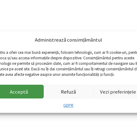
Administrează consimțământul
tru a oferi cea mai bună experiență, folosim tehnologii, cum ar fi cookie-uri, pent
toca și/sau accesa informațiile despre dispozitive. Consimțământul pentru aceste
*
nologii ne permite să procesăm date, cum ar fi comportamentul de navigare sau I
Email
 unice pe acest site. Dacă nu îți dai consimțământul sau îți retragi consimțământul d
te avea afecte negative asupra unor anumite funcționalități și funcții.
entru data viitoare când o să comentez.
Acceptă
Refuză
Vezi preferințele
GDPR