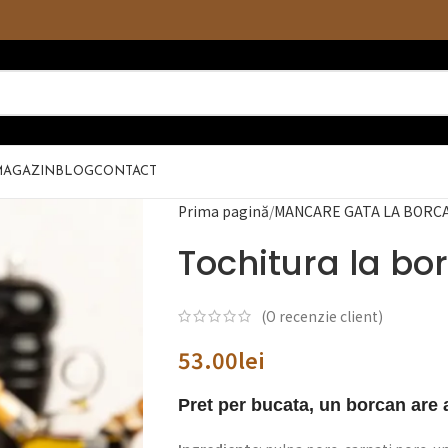
MAGAZIN
BLOG
CONTACT
Prima pagină
MANCARE GATA LA BORC
Tochitura la bo
(O recenzie client)
53.00
lei
Pret per bucata, un borcan are 