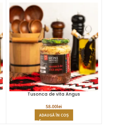
Tusonca de vita Angus
Untura
58.00
lei
ADAUGĂ ÎN COȘ
AD