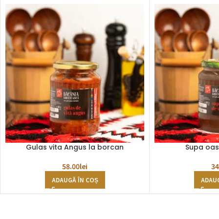
Gulas vita Angus la borcan
Supa oas
58.00
lei
34
ADAUGĂ ÎN COȘ
ADAUG