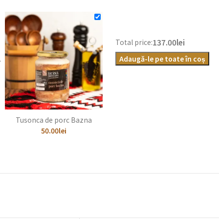
137.00lei
Total price:
+
Adaugă-le pe toate în coș
Tusonca de porc Bazna
50.00
lei