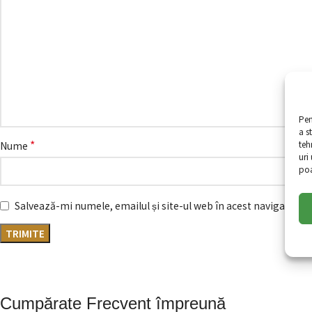
Pen
a s
*
teh
Nume
uri
poa
Salvează-mi numele, emailul și site-ul web în acest navigator p
Cumpărate Frecvent împreună