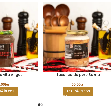
e vita Angus
Tusonca de porc Bazna
.00
lei
50.00
lei
Ă ÎN COȘ
ADAUGĂ ÎN COȘ