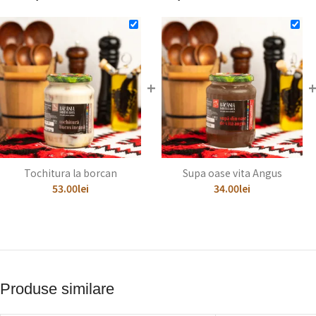
+
Tochitura la borcan
Supa oase vita Angus
53.00
lei
34.00
lei
Produse similare