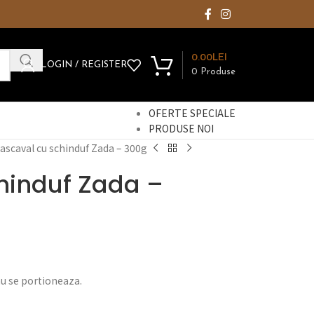
0.00
LEI
LOGIN / REGISTER
0
Produse
OFERTE SPECIALE
PRODUSE NOI
ascaval cu schinduf Zada – 300g
hinduf Zada –
 nu se portioneaza.