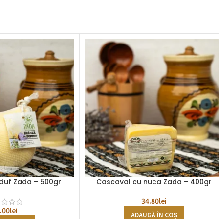
duf Zada – 500gr
Cascaval cu nuca Zada – 400gr
34.80
lei
.00
lei
ADAUGĂ ÎN COȘ