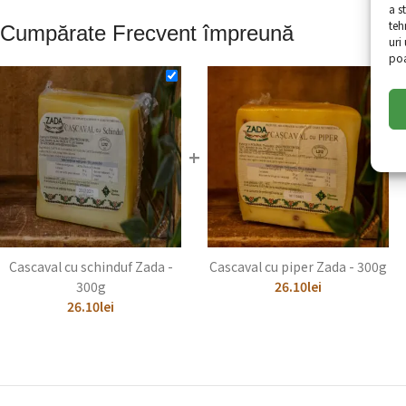
a s
teh
Cumpărate Frecvent împreună
uri
poa
+
Cascaval cu schinduf Zada -
Cascaval cu piper Zada - 300g
300g
26.10
lei
26.10
lei