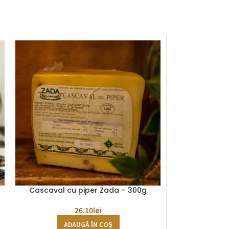
Cascaval cu piper Zada – 300g
Cascaval i
26.10
lei
ADAUGĂ ÎN COȘ
AD