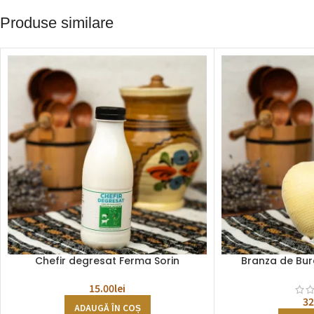
Produse similare
Chefir degresat Ferma Sorin
Branza de Bur
15.00
lei
32
ADAUGĂ ÎN COȘ