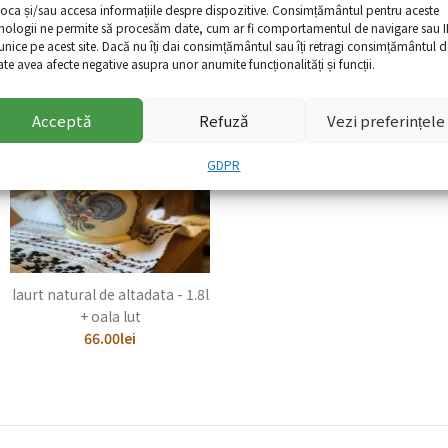
toca și/sau accesa informațiile despre dispozitive. Consimțământul pentru aceste
nologii ne permite să procesăm date, cum ar fi comportamentul de navigare sau I
 unice pe acest site. Dacă nu îți dai consimțământul sau îți retragi consimțământul d
te avea afecte negative asupra unor anumite funcționalități și funcții.
Acceptă
Refuză
Vezi preferințele
118.20lei
Total price:
GDPR
+
Adaugă-le pe toate în coș
Iaurt natural de altadata - 1.8l
+ oala lut
66.00
lei