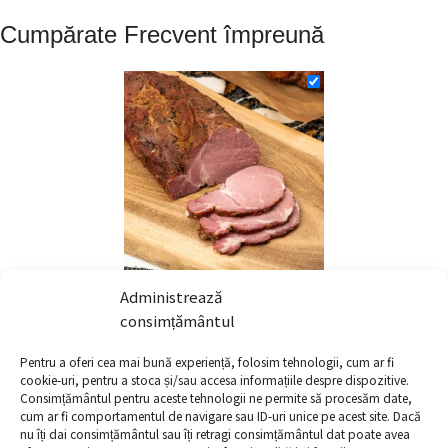
Cumpărate Frecvent împreună
Ceafa porc afumata
Administrează
boiereasca
consimțământul
18.80
lei
–
470.00
lei
+
Pentru a oferi cea mai bună experiență, folosim tehnologii, cum ar fi
cookie-uri, pentru a stoca și/sau accesa informațiile despre dispozitive.
Consimțământul pentru aceste tehnologii ne permite să procesăm date,
cum ar fi comportamentul de navigare sau ID-uri unice pe acest site. Dacă
nu îți dai consimțământul sau îți retragi consimțământul dat poate avea