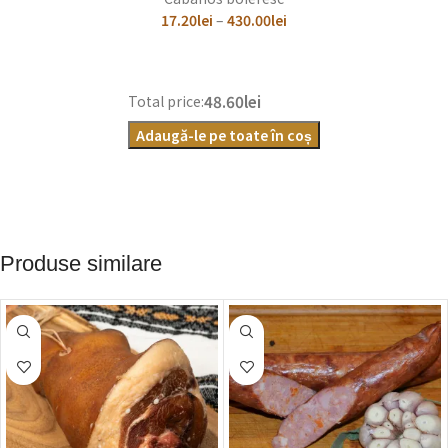
17.20
lei
–
430.00
lei
48.60lei
Total price:
Adaugă-le pe toate în coș
Produse similare