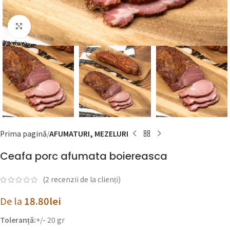
Click to enlarge
Prima pagină
AFUMATURI, MEZELURI
Ceafa porc afumata boiereasca
(
2
recenzii de la clienți)
De la
18.80
lei
Toleranță:
+/- 20 gr