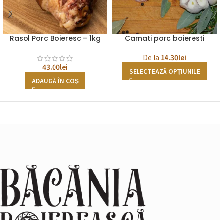
Rasol Porc Boieresc – 1kg
Carnati porc boieresti
De la
14.30
lei
43.00
lei
SELECTEAZĂ OPȚIUNILE
ADAUGĂ ÎN COȘ