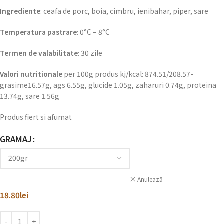
Ingrediente
: ceafa de porc, boia, cimbru, ienibahar, piper, sare
Temperatura pastrare
: 0°C – 8°C
Termen de valabilitate
: 30 zile
Valori nutritionale
per 100g produs kj/kcal: 874.51/208.57-
grasime16.57g, ags 6.55g, glucide 1.05g, zaharuri 0.74g, proteina
13.74g, sare 1.56g
Produs fiert si afumat
GRAMAJ
Anulează
18.80
lei