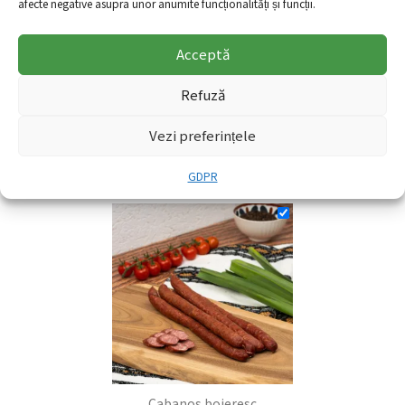
afecte negative asupra unor anumite funcționalități și funcții.
Acceptă
Refuză
Vezi preferințele
Pate boieresc
12.60
lei
–
315.00
lei
GDPR
+
Cabanos boieresc