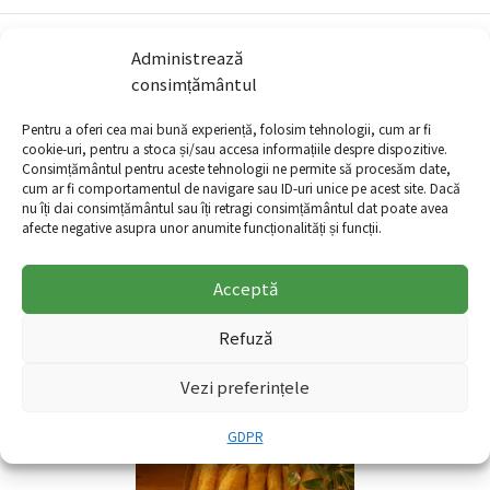
Cumpărate Frecvent împreună
Administrează
consimțământul
Pentru a oferi cea mai bună experiență, folosim tehnologii, cum ar fi
cookie-uri, pentru a stoca și/sau accesa informațiile despre dispozitive.
Consimțământul pentru aceste tehnologii ne permite să procesăm date,
cum ar fi comportamentul de navigare sau ID-uri unice pe acest site. Dacă
nu îți dai consimțământul sau îți retragi consimțământul dat poate avea
afecte negative asupra unor anumite funcționalități și funcții.
Acceptă
Refuză
Paine de casa
12.00
lei
Vezi preferințele
+
GDPR