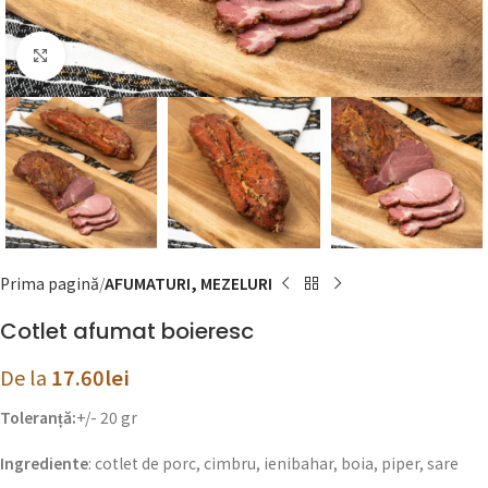
Click to enlarge
Prima pagină
AFUMATURI, MEZELURI
Cotlet afumat boieresc
De la
17.60
lei
Toleranță:
+/- 20 gr
Ingrediente
: cotlet de porc, cimbru, ienibahar, boia, piper, sare