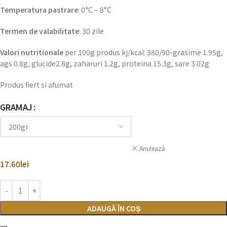
Temperatura pastrare
: 0°C – 8°C
Termen de valabilitate
: 30 zile
Valori nutritionale
per 100g produs kj/kcal: 380/90-grasime 1.95g,
ags 0.8g, glucide2.8g, zaharuri 1.2g, proteina 15.3g, sare 3.02g
Produs fiert si afumat
GRAMAJ
Anulează
17.60
lei
ADAUGĂ ÎN COȘ