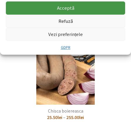
Acceptă
Slaninuta afumata
Refuză
boiereasca
13.60
lei
–
340.00
lei
Vezi preferințele
+
GDPR
Chisca boiereasca
25.50
lei
–
255.00
lei