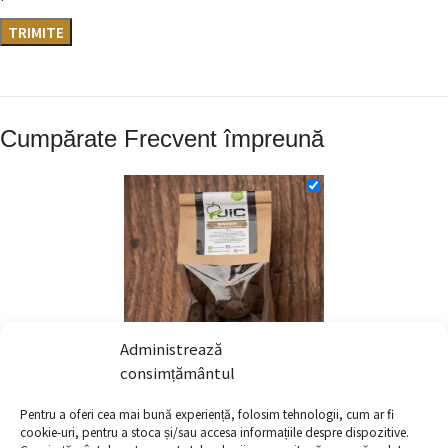
Cumpărate Frecvent împreună
Administrează
consimțământul
Biscuiti cu cacao si ciocolata
Pentru a oferi cea mai bună experiență, folosim tehnologii, cum ar fi
JIC
cookie-uri, pentru a stoca și/sau accesa informațiile despre dispozitive.
39.00
lei