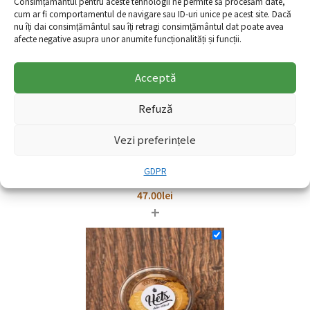
Consimțământul pentru aceste tehnologii ne permite să procesăm date,
+
cum ar fi comportamentul de navigare sau ID-uri unice pe acest site. Dacă
nu îți dai consimțământul sau îți retragi consimțământul dat poate avea
afecte negative asupra unor anumite funcționalități și funcții.
Acceptă
Refuză
Vezi preferințele
GDPR
Ciocolata de casa Pale
47.00
lei
+