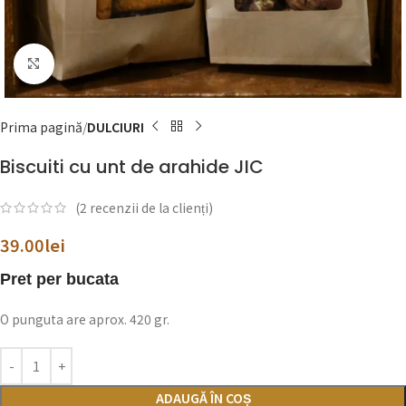
Click to enlarge
Prima pagină
DULCIURI
Biscuiti cu unt de arahide JIC
(
2
recenzii de la clienți)
39.00
lei
Pret per bucata
O punguta are aprox. 420 gr.
ADAUGĂ ÎN COȘ